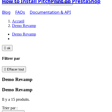
How to Install PitchPrint on PrestaShop

Rechercher
Blog
FAQs
Documentation & API
Accueil
Demo Revamp
Demo Revamp

ok
Filtrer par

Effacer tout
Demo Revamp
Demo Revamp
Il y a 15 produits.
Trier par :