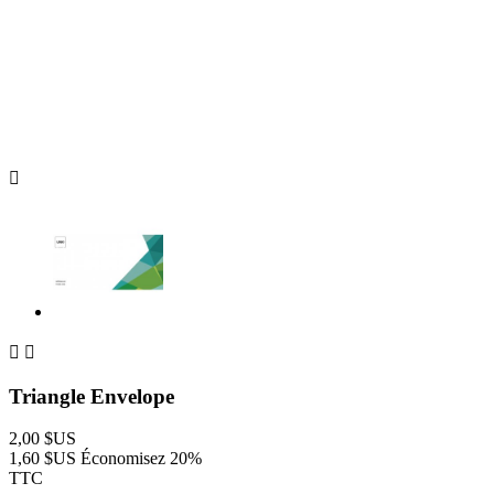



Triangle Envelope
2,00 $US
1,60 $US
Économisez 20%
TTC