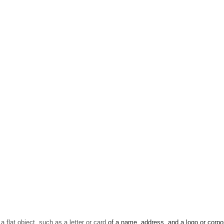
a flat object, such as a letter or card
of a name, address, and a logo or corpo