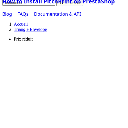
How to Install PitchPrint on PrestaShop

Rechercher
Blog
FAQs
Documentation & API
Accueil
Triangle Envelope
Prix réduit